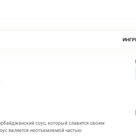
ИНГР
к
ербайджанский соус, который славится своим
соус является неотъемлемой частью