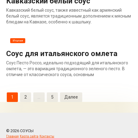
Кавказский белый соус
Кавказский белый соус, также известный как армянский
белый соус, является традиционным дополнением к мясным
блюдам на Кавказе, особенно к шашлыку.
Италия
Соус для итальянского омлета
Соус Песто Россо, идеально подходящий для итальянского
омлета, — это вариация традиционного зеленого песто. В
отличие от классического соуса, основным
Пагинация
1
2
…
5
Далее
записей
© 2026 СОУСЫ
Главная
Карта сайта
Контакты