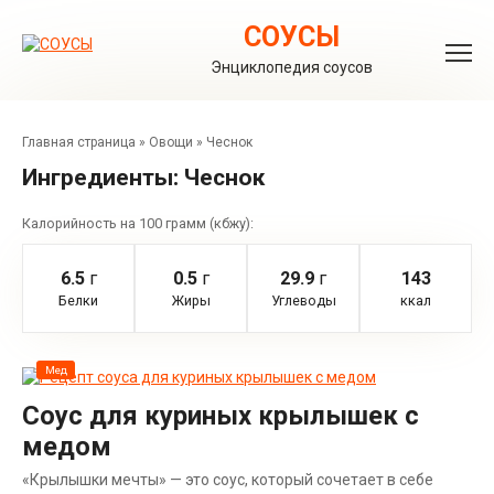
Перейти
к
СОУСЫ
контенту
Энциклопедия соусов
Главная страница
»
Овощи
»
Чеснок
Ингредиенты:
Чеснок
Калорийность на 100 грамм (кбжу):
6.5
г
0.5
г
29.9
г
143
Белки
Жиры
Углеводы
ккал
Мед
Соус для куриных крылышек с
медом
«Крылышки мечты» — это соус, который сочетает в себе