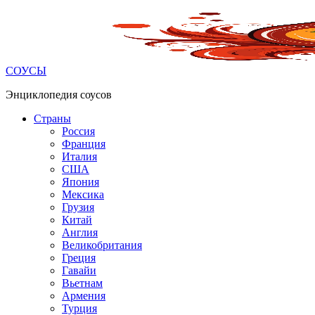
Перейти
к
контенту
СОУСЫ
Энциклопедия соусов
Страны
Россия
Франция
Италия
США
Япония
Мексика
Грузия
Китай
Англия
Великобритания
Греция
Гавайи
Вьетнам
Армения
Турция