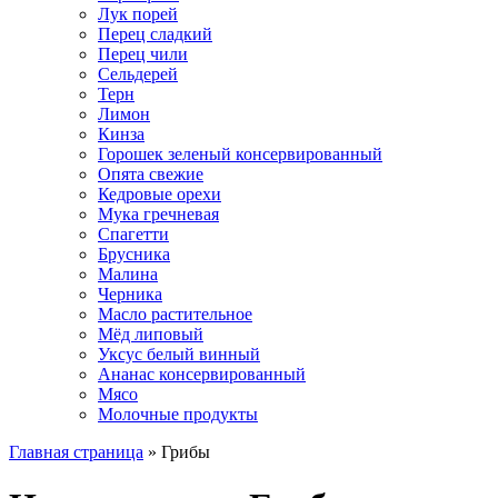
Лук порей
Перец сладкий
Перец чили
Сельдерей
Терн
Лимон
Кинза
Горошек зеленый консервированный
Опята свежие
Кедровые орехи
Мука гречневая
Спагетти
Брусника
Малина
Черника
Масло растительное
Мёд липовый
Уксус белый винный
Ананас консервированный
Мясо
Молочные продукты
Главная страница
»
Грибы