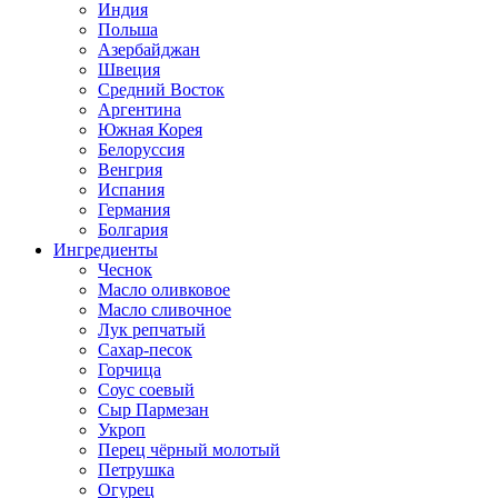
Индия
Польша
Азербайджан
Швеция
Средний Восток
Аргентина
Южная Корея
Белоруссия
Венгрия
Испания
Германия
Болгария
Ингредиенты
Чеснок
Масло оливковое
Масло сливочное
Лук репчатый
Сахар-песок
Горчица
Соус соевый
Сыр Пармезан
Укроп
Перец чёрный молотый
Петрушка
Огурец