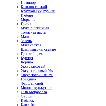
Помидор
Базилик свежий
Крахмал кукурузный
Имбирь
Морковь
Грибы
Мука пшеничная
Томатная паста
Манго
Зелень
Мята свежая
Шампиньоны свежие
Грецкий орех
Кунжут
Корица
Уксус рисовый
Уксус столовый 9%
Уксус яблочный 3%
Говядина
Фарш мясной
Молоко кунжутное
Сыр Моцарелла
Овощи
Кабачок
Картофель