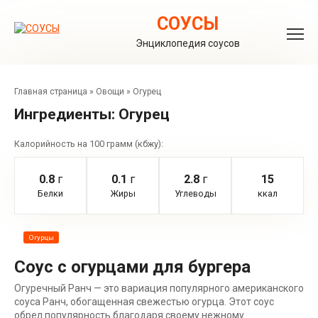
Перейти
к
СОУСЫ
контенту
Энциклопедия соусов
Главная страница
»
Овощи
»
Огурец
Ингредиенты:
Огурец
Калорийность на 100 грамм (кбжу):
0.8
г
0.1
г
2.8
г
15
Белки
Жиры
Углеводы
ккал
Огурцы
Соус с огурцами для бургера
Огуречный Ранч — это вариация популярного американского
соуса Ранч, обогащенная свежестью огурца. Этот соус
обрел популярность благодаря своему нежному