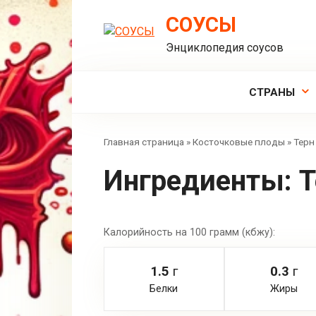
Перейти
СОУСЫ
к
контенту
Энциклопедия соусов
СТРАНЫ
Главная страница
»
Косточковые плоды
»
Терн
Ингредиенты:
Т
Калорийность на 100 грамм (кбжу):
1.5
г
0.3
г
Белки
Жиры