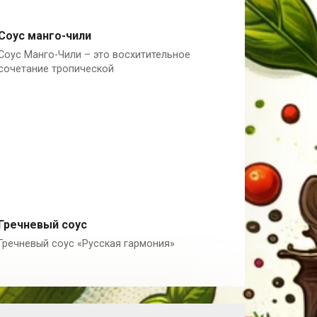
Соус манго-чили
Соус Манго-Чили – это восхитительное
Манго
сочетание тропической
Гречневый соус
Гречневый соус «Русская гармония»
Россия