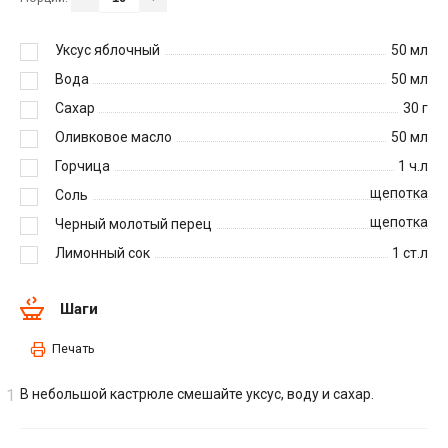
Уксус яблочный
50
мл
Вода
50
мл
Сахар
30
г
Оливковое масло
50
мл
Горчица
1
ч.л
щепотка
Соль
щепотка
Черный молотый перец
Лимонный сок
1
ст.л
Шаги
Печать
В небольшой кастрюле смешайте уксус, воду и сахар.