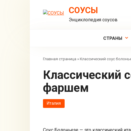
Перейти
СОУСЫ
к
контенту
Энциклопедия соусов
СТРАНЫ
Главная страница
»
Классический соус болонь
Классический соус болоньезе с
фаршем
Италия
Соус Болоньезе — это классический ит