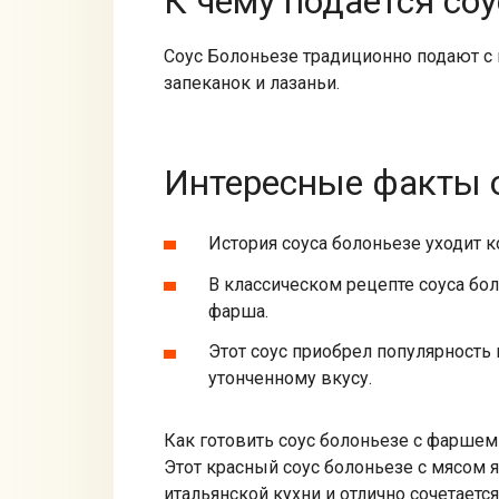
К чему подается соу
Соус Болоньезе традиционно подают с 
запеканок и лазаньи.
Интересные факты о
История соуса болоньезе уходит к
В классическом рецепте соуса бо
фарша.
Этот соус приобрел популярность
утонченному вкусу.
Как готовить соус болоньезе с фаршем —
Этот красный соус болоньезе с мясом
итальянской кухни и отлично сочетает