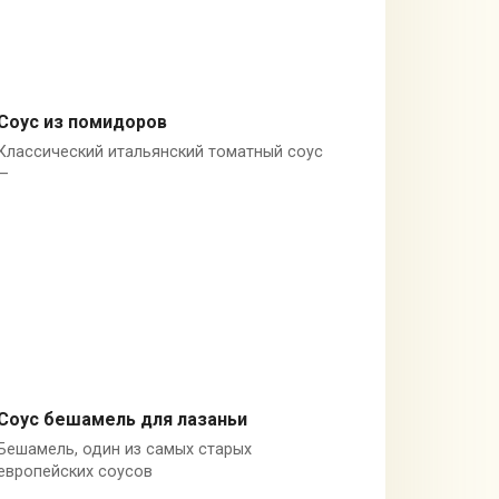
Соус из помидоров
Классический итальянский томатный соус
Италия
—
Соус бешамель для лазаньи
Бешамель, один из самых старых
Молоко
европейских соусов