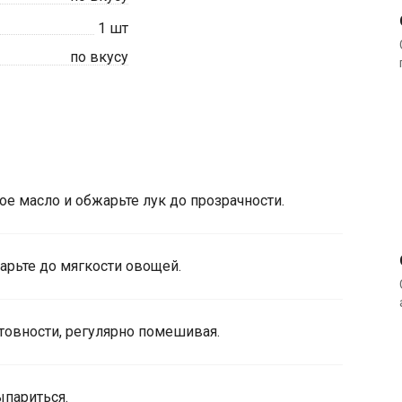
1
шт
по вкусу
е масло и обжарьте лук до прозрачности.
арьте до мягкости овощей.
товности, регулярно помешивая.
ыпариться.