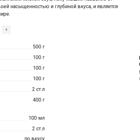
своей насыщенностью и глубиной вкуса, и является
ире.
+
500
г
100
г
100
г
100
г
2
ст.л
400
г
100
мл
2
ст.л
по вкусу