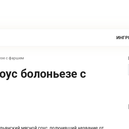
ИНГР
езе с фаршем
альянский мясной соус, получивший название от