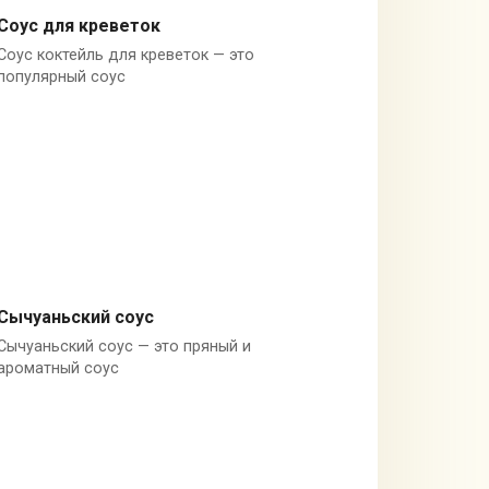
Соус для креветок
Соус коктейль для креветок — это
Кетчуп
популярный соус
Сычуаньский соус
Сычуаньский соус — это пряный и
Китай
ароматный соус