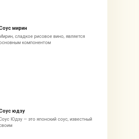
Соус мирин
Мирин, сладкое рисовое вино, является
Мирин
основным компонентом
Соус юдзу
Соус Юдзу — это японский соус, известный
Сок юдзу
своим