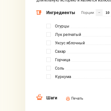
длительную историю и является излю
Ингредиенты
Порции:
–
Огурцы
Лук репчатый
Уксус яблочный
Сахар
Горчица
Соль
Куркума
Шаги
Печать