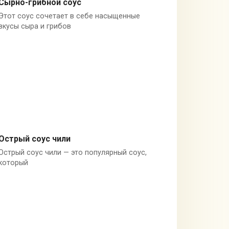
Сырно-грибной соус
Этот соус сочетает в себе насыщенные
Шампиньоны
вкусы сыра и грибов
Острый соус чили
Острый соус чили — это популярный соус,
Красный перец чили
который