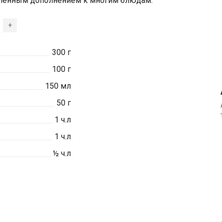
бленным дополнением к многим блюдам.
+
300
г
100
г
150
мл
50
г
1
ч.л
1
ч.л
½
ч.л