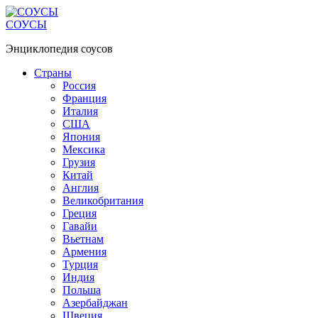
Перейти
к
СОУСЫ
контенту
Энциклопедия соусов
Страны
Россия
Франция
Италия
США
Япония
Мексика
Грузия
Китай
Англия
Великобритания
Греция
Гавайи
Вьетнам
Армения
Турция
Индия
Польша
Азербайджан
Швеция