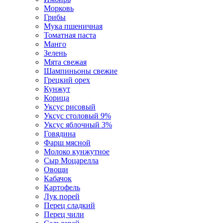
Морковь
Грибы
Мука пшеничная
Томатная паста
Манго
Зелень
Мята свежая
Шампиньоны свежие
Грецкий орех
Кунжут
Корица
Уксус рисовый
Уксус столовый 9%
Уксус яблочный 3%
Говядина
Фарш мясной
Молоко кунжутное
Сыр Моцарелла
Овощи
Кабачок
Картофель
Лук порей
Перец сладкий
Перец чили