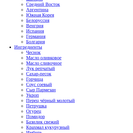
Средний Восток
Аргентина
Южная Корея
Белоруссия
Венгрия
Испания
Германия
Болгария
Ингредиенты
Чеснок
Масло оливковое
Масло сливочное
Лук репчатый
Сахар-песок
Горчица
Соус соевый
Сыр Пармезан
Укроп
Перец чёрный молотый
Петрушка
Огурец
Помидор
Базилик свежий
Крахмал кукурузный
Имбирь