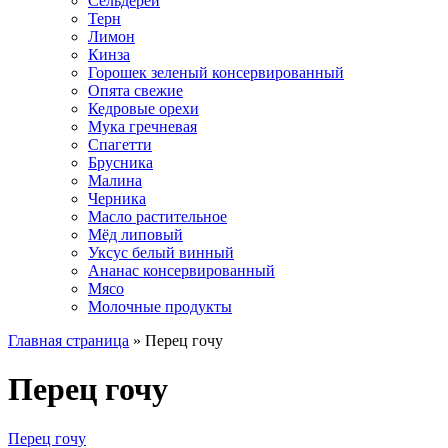
Сельдерей
Терн
Лимон
Кинза
Горошек зеленый консервированный
Опята свежие
Кедровые орехи
Мука гречневая
Спагетти
Брусника
Малина
Черника
Масло растительное
Мёд липовый
Уксус белый винный
Ананас консервированный
Мясо
Молочные продукты
Главная страница
»
Перец гочу
Перец гочу
Перец гочу