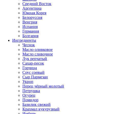
Средний Восток
Аргентина
Южная Корея
Белоруссия
Венгрия
Испания
Германия
Болгария
Ингредиенты
Чеснок
Масло оливковое
Масло сливочное
Лук репчатый
Сахар-песок
Горчица
Соус соевый
Сыр Пармезан
Укроп
Перец чёрный молотый
Петрушка
Огурец
Помидор
Базилик свежий
Крахмал кукурузный
Имбирь