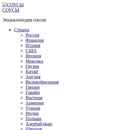
Перейти
к
СОУСЫ
контенту
Энциклопедия соусов
Страны
Россия
Франция
Италия
США
Япония
Мексика
Грузия
Китай
Англия
Великобритания
Греция
Гавайи
Вьетнам
Армения
Турция
Индия
Польша
Азербайджан
Швеция