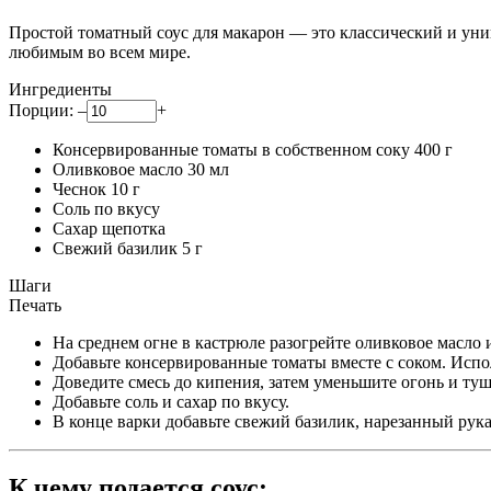
Простой томатный соус для макарон — это классический и унив
любимым во всем мире.
Ингредиенты
Порции:
–
+
Консервированные томаты в собственном соку
400
г
Оливковое масло
30
мл
Чеснок
10
г
Соль
по вкусу
Сахар
щепотка
Свежий базилик
5
г
Шаги
Печать
На среднем огне в кастрюле разогрейте оливковое масло и
Добавьте консервированные томаты вместе с соком. Испо
Доведите смесь до кипения, затем уменьшите огонь и туши
Добавьте соль и сахар по вкусу.
В конце варки добавьте свежий базилик, нарезанный рука
К чему подается соус: