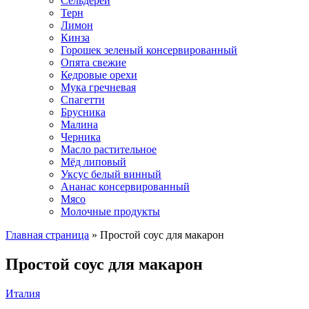
Сельдерей
Терн
Лимон
Кинза
Горошек зеленый консервированный
Опята свежие
Кедровые орехи
Мука гречневая
Спагетти
Брусника
Малина
Черника
Масло растительное
Мёд липовый
Уксус белый винный
Ананас консервированный
Мясо
Молочные продукты
Главная страница
»
Простой соус для макарон
Простой соус для макарон
Италия