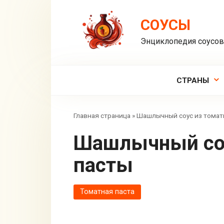
Перейти
к
СОУСЫ
контенту
Энциклопедия соусо
СТРАНЫ
Главная страница
»
Шашлычный соус из томат
Шашлычный соус из томатной
пасты
Томатная паста