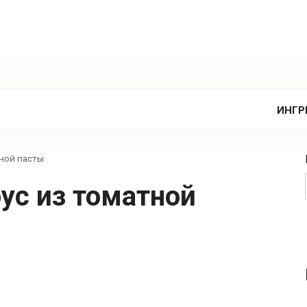
в
ИНГР
ной пасты