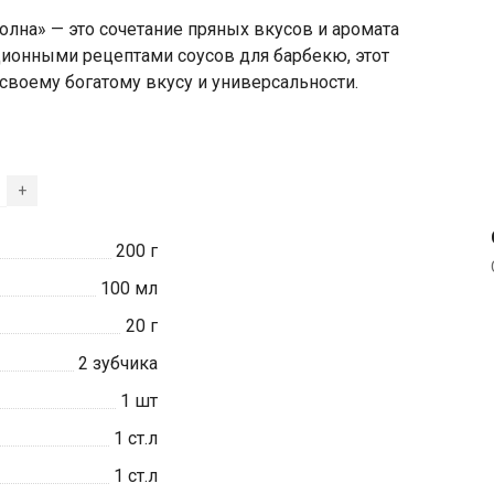
лна» — это сочетание пряных вкусов и аромата
ионными рецептами соусов для барбекю, этот
своему богатому вкусу и универсальности.
+
200
г
100
мл
20
г
2
зубчика
1
шт
1
ст.л
1
ст.л