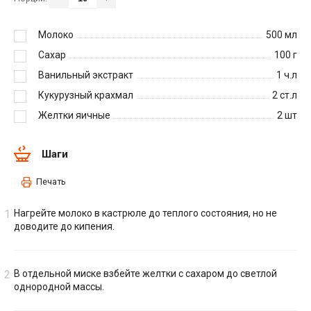
Молоко
500
мл
Сахар
100
г
Ванильный экстракт
1
ч.л
Кукурузный крахмал
2
ст.л
Желтки яичные
2
шт
Шаги
Печать
Нагрейте молоко в кастрюле до теплого состояния, но не
доводите до кипения.
В отдельной миске взбейте желтки с сахаром до светлой
однородной массы.