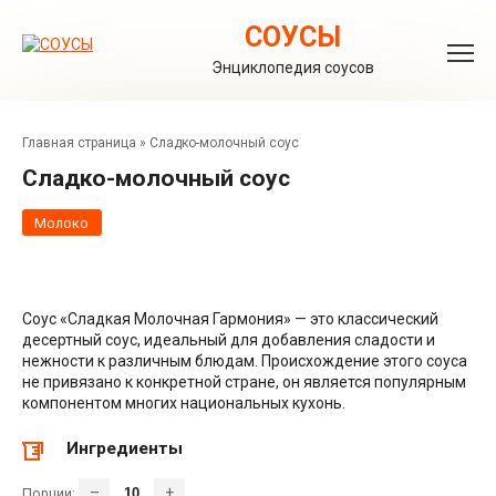
Перейти
к
СОУСЫ
контенту
Энциклопедия соусов
Главная страница
»
Сладко-молочный соус
Сладко-молочный соус
Молоко
Соус «Сладкая Молочная Гармония» — это классический
десертный соус, идеальный для добавления сладости и
нежности к различным блюдам. Происхождение этого соуса
не привязано к конкретной стране, он является популярным
компонентом многих национальных кухонь.
Ингредиенты
–
+
Порции: