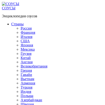
Перейти
к
СОУСЫ
контенту
Энциклопедия соусов
Страны
Россия
Франция
Италия
США
Япония
Мексика
Грузия
Китай
Англия
Великобритания
Греция
Гавайи
Вьетнам
Армения
Турция
Индия
Польша
Азербайджан
Швеция