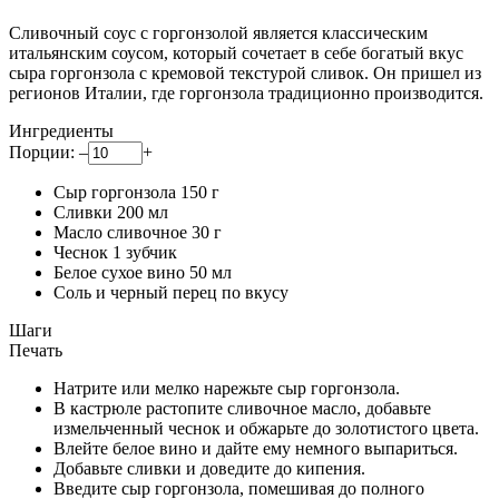
Сливочный соус с горгонзолой является классическим
итальянским соусом, который сочетает в себе богатый вкус
сыра горгонзола с кремовой текстурой сливок. Он пришел из
регионов Италии, где горгонзола традиционно производится.
Ингредиенты
Порции:
–
+
Сыр горгонзола
150
г
Сливки
200
мл
Масло сливочное
30
г
Чеснок
1
зубчик
Белое сухое вино
50
мл
Соль и черный перец
по вкусу
Шаги
Печать
Натрите или мелко нарежьте сыр горгонзола.
В кастрюле растопите сливочное масло, добавьте
измельченный чеснок и обжарьте до золотистого цвета.
Влейте белое вино и дайте ему немного выпариться.
Добавьте сливки и доведите до кипения.
Введите сыр горгонзола, помешивая до полного