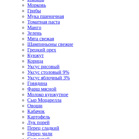
Морковь
Грибы
Мука пшеничная
Томатная паста
Манго
Зелень
Мята свежая
Шампиньоны свежие
Грецкий орех
Кунжут
Корица
Уксус рисовый
Уксус столовый 9%
Уксус яблочный 3%
Говядина
Фарш мясной
Молоко кунжутное
Сыр Моцарелла
Овощи
Кабачок
Картофель
Лук порей
Перец сладкий
Перец чили