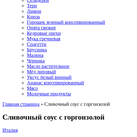
Сельдерей
Терн
Лимон
Кинза
Горошек зеленый консервированный
Опята свежие
Кедровые орехи
Мука гречневая
Спагетти
Брусника
Малина
Черника
Масло растительное
Мёд липовый
Уксус белый винный
Ананас консервированный
Мясо
Молочные продукты
Главная страница
»
Сливочный соус с горгонзолой
Сливочный соус с горгонзолой
Италия