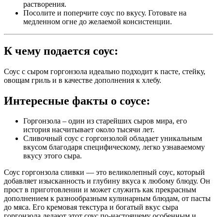
растворения.
Посолите и поперчите соус по вкусу. Готовьте на
медленном огне до желаемой консистенции.
К чему подается соус:
Соус с сыром горгонзола идеально подходит к пасте, стейку,
овощам гриль и в качестве дополнения к хлебу.
Интересные факты о соусе:
Горгонзола – один из старейших сыров мира, его
история насчитывает около тысячи лет.
Сливочный соус с горгонзолой обладает уникальным
вкусом благодаря специфическому, легко узнаваемому
вкусу этого сыра.
Соус горгонзола сливки — это великолепный соус, который
добавляет изысканность и глубину вкуса к любому блюду. Он
прост в приготовлении и может служить как прекрасным
дополнением к разнообразным кулинарным блюдам, от пасты
до мяса. Его кремовая текстура и богатый вкус сыра
горгонзола делают этот соус по-настоящему особенным и