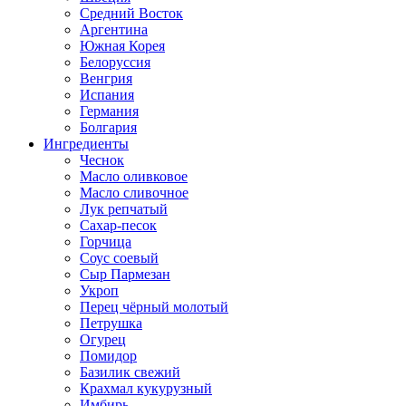
Средний Восток
Аргентина
Южная Корея
Белоруссия
Венгрия
Испания
Германия
Болгария
Ингредиенты
Чеснок
Масло оливковое
Масло сливочное
Лук репчатый
Сахар-песок
Горчица
Соус соевый
Сыр Пармезан
Укроп
Перец чёрный молотый
Петрушка
Огурец
Помидор
Базилик свежий
Крахмал кукурузный
Имбирь