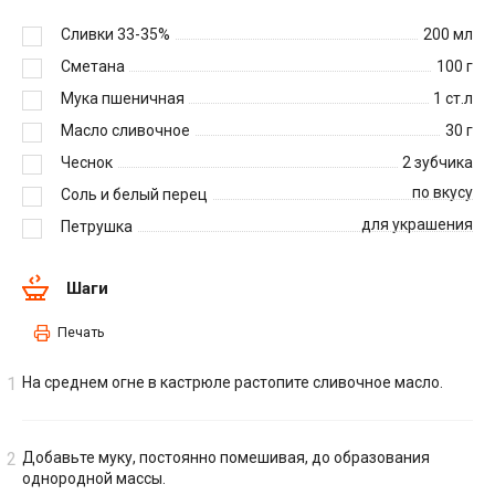
Сливки 33-35%
200
мл
Сметана
100
г
Мука пшеничная
1
ст.л
Масло сливочное
30
г
Чеснок
2
зубчика
по вкусу
Соль и белый перец
для украшения
Петрушка
Шаги
Печать
На среднем огне в кастрюле растопите сливочное масло.
Добавьте муку, постоянно помешивая, до образования
однородной массы.