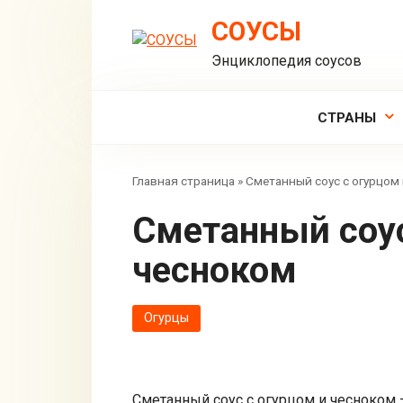
Перейти
СОУСЫ
к
контенту
Энциклопедия соусов
СТРАНЫ
Главная страница
»
Сметанный соус с огурцом
Сметанный соус с огурцом и
чесноком
Огурцы
Сметанный соус с огурцом и чесноком 