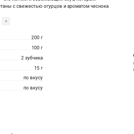
етаны с свежестью огурцов и ароматом чеснока.
+
200
г
100
г
2
зубчика
15
г
по вкусу
по вкусу