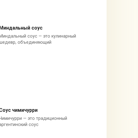
Миндальный соус
Миндальный соус — это кулинарный
Испания
шедевр, объединяющий
Соус чимичурри
Чимичурри — это традиционный
Аргентина
аргентинский соус