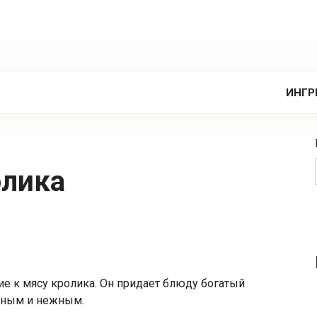
ИНГР
олика
ие к мясу кролика. Он придает блюду богатый
очным и нежным.