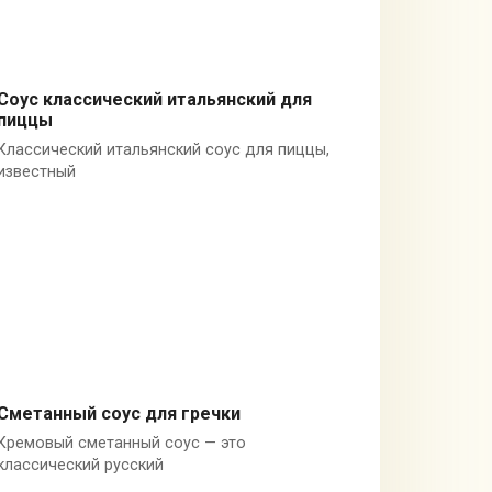
Соус классический итальянский для
пиццы
Италия
Классический итальянский соус для пиццы,
известный
Сметанный соус для гречки
Кремовый сметанный соус — это
Россия
классический русский