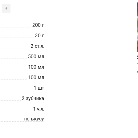
+
200
г
30
г
2
ст.л.
500
мл
100
мл
100
мл
1
шт
2
зубчика
1
ч.л.
по вкусу