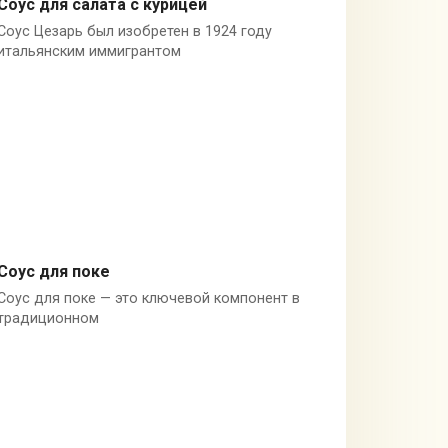
Соус для салата с курицей
Соус Цезарь был изобретен в 1924 году
Анчоусы
итальянским иммигрантом
Соус для поке
Соус для поке — это ключевой компонент в
Гавайи
традиционном