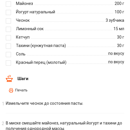
Майонез
200
г
Йогурт натуральный
100
г
Чеснок
3
зубчика
Лимонный сок
15
мл
Кетчуп
30
г
Тахини (кунжутная паста)
30
г
по вкусу
Соль
по вкусу
Красный перец (молотый)
Шаги
Печать
Измельчите чеснок до состояния пасты.
В миске смешайте майонез, натуральный йогурт и тахини до
получения однородной массы.