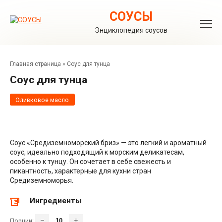
Перейти
к
СОУСЫ
контенту
Энциклопедия соусов
Главная страница
»
Соус для тунца
Соус для тунца
Оливковое масло
Соус «Средиземноморский бриз» — это легкий и ароматный
соус, идеально подходящий к морским деликатесам,
особенно к тунцу. Он сочетает в себе свежесть и
пикантность, характерные для кухни стран
Средиземноморья.
Ингредиенты
–
+
Порции: