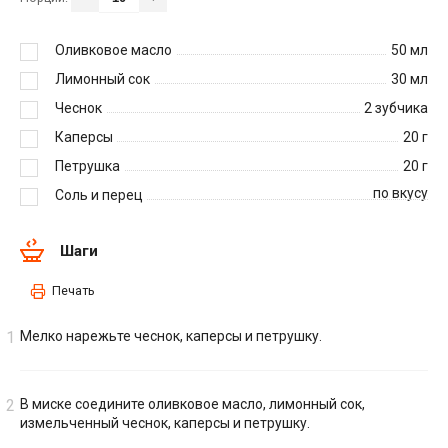
Оливковое масло
50
мл
Лимонный сок
30
мл
Чеснок
2
зубчика
Каперсы
20
г
Петрушка
20
г
по вкусу
Соль и перец
Шаги
Печать
Мелко нарежьте чеснок, каперсы и петрушку.
В миске соедините оливковое масло, лимонный сок,
измельченный чеснок, каперсы и петрушку.