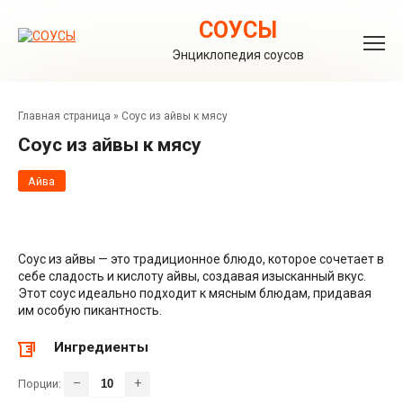
Перейти
к
СОУСЫ
контенту
Энциклопедия соусов
Главная страница
»
Соус из айвы к мясу
Соус из айвы к мясу
Айва
Соус из айвы — это традиционное блюдо, которое сочетает в
себе сладость и кислоту айвы, создавая изысканный вкус.
Этот соус идеально подходит к мясным блюдам, придавая
им особую пикантность.
Ингредиенты
–
+
Порции: