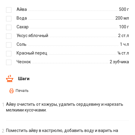
Айва
500
г
Вода
200
мл
Сахар
100
г
Уксус яблочный
2
ст.л
Соль
1
ч.л
Красный перец
¼
ст.л
Чеснок
2
зубчика
Шаги
Печать
Айву очистить от кожуры, удалить сердцевину и нарезать
мелкими кусочками.
Поместить айву в кастрюлю, добавить воду и варить на