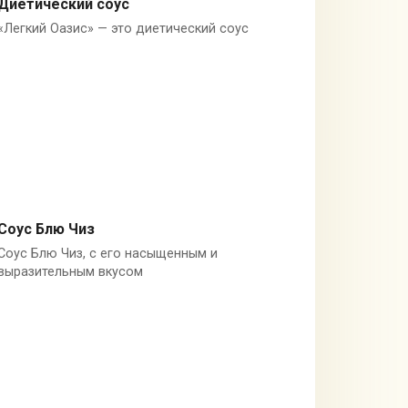
Диетический соус
«Легкий Оазис» — это диетический соус
Соусы
Соус Блю Чиз
Соус Блю Чиз, с его насыщенным и
Соединённые Штаты Америки
выразительным вкусом