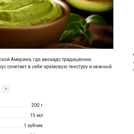
нской Америки, где авокадо традиционно
оус сочетает в себе кремовую текстуру и нежный
+
200
г
15
мл
1
зубчик