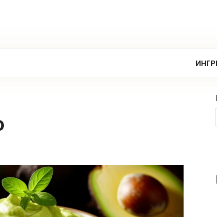
ИНГР
о