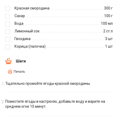
Красная смородина
300
г
Сахар
100
г
Вода
100
мл
Лимонный сок
2
ст.л
Гвоздика
3
шт
Корица (палочка)
1
шт
Шаги
Печать
Тщательно промойте ягоды красной смородины.
Поместите ягоды в кастрюлю, добавьте воду и варите на
среднем огне 10 минут.