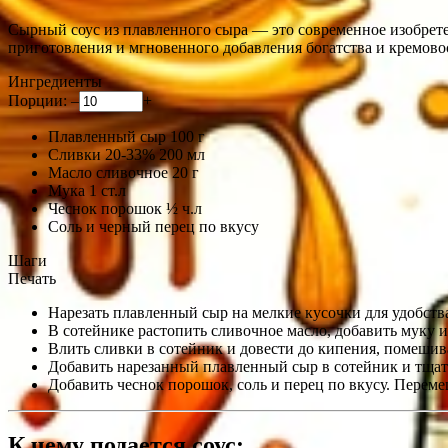
Сырный соус из плавленного сыра — это современное изобретен
приготовления и мгновенного добавления богатства и кремово
Ингредиенты
Порции:
–
+
Плавленный сыр
100
г
Сливки 20-33%
200
мл
Масло сливочное
20
г
Мука
1
ст.л
Чеснок порошок
½
ч.л
Соль и черный перец
по вкусу
Шаги
Печать
Нарезать плавленный сыр на мелкие кусочки для удобств
В сотейнике растопить сливочное масло, добавить муку и
Влить сливки в сотейник и довести до кипения, помешив
Добавить нарезанный плавленный сыр в сотейник и тщат
Добавить чеснок порошок, соль и перец по вкусу. Переме
К чему подается соус: