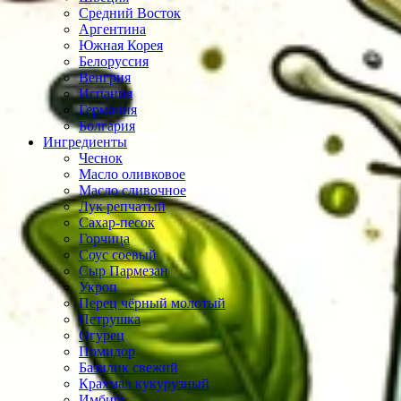
Средний Восток
Аргентина
Южная Корея
Белоруссия
Венгрия
Испания
Германия
Болгария
Ингредиенты
Чеснок
Масло оливковое
Масло сливочное
Лук репчатый
Сахар-песок
Горчица
Соус соевый
Сыр Пармезан
Укроп
Перец чёрный молотый
Петрушка
Огурец
Помидор
Базилик свежий
Крахмал кукурузный
Имбирь