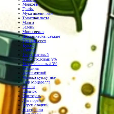
Морковь
Грибы
Мука пшеничная
Томатная паста
Манго
Зелень
Мята свежая
Шампиньоны свежие
Грецкий орех
Кунжут
Корица
Уксус рисовый
Уксус столовый 9%
Уксус яблочный 3%
Говядина
Фарш мясной
Молоко кунжутное
Сыр Моцарелла
Овощи
Кабачок
Картофель
Лук порей
Перец сладкий
Перец чили