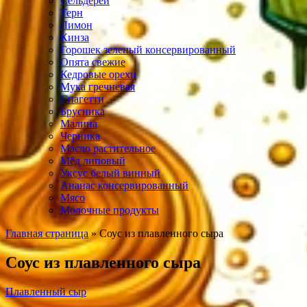
Сельдерей
Терн
Лимон
Кинза
Горошек зеленый консервированный
Опята свежие
Кедровые орехи
Мука гречневая
Спагетти
Брусника
Малина
Черника
Масло растительное
Мёд липовый
Уксус белый винный
Ананас консервированный
Мясо
Молочные продукты
Главная страница
»
Соус из плавленного сыра
Соус из плавленного сыра
Плавленный сыр