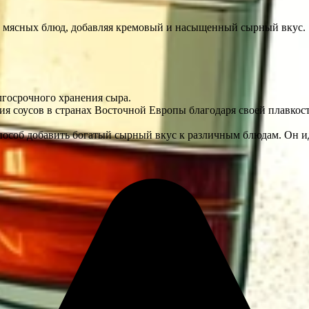
 и мясных блюд, добавляя кремовый и насыщенный сырный вкус.
лгосрочного хранения сыра.
 соусов в странах Восточной Европы благодаря своей плавкост
особ добавить богатый сырный вкус к различным блюдам. Он ид