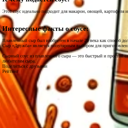
Этот соус идеально подходит для макарон, овощей, картофеля
Интересные факты о соусе:
Плавленный сыр был изобретен в начале 20 века как способ до
Сыр «Дружба» является популярным выбором для приготовления
Сырный соус из плавленного сыра — это быстрый и простой сп
любителям сыра.
Поделиться с друзьями
Рейтинг