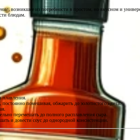
ие, возникшее из потребности в простом, но вкусном и универс
сти блюдам.
а плавления.
, постоянно помешивая, обжарить до золотистого цвета.
ая.
ельно перемешать до полного расплавления сыра.
шать и довести соус до однородной консистенции.