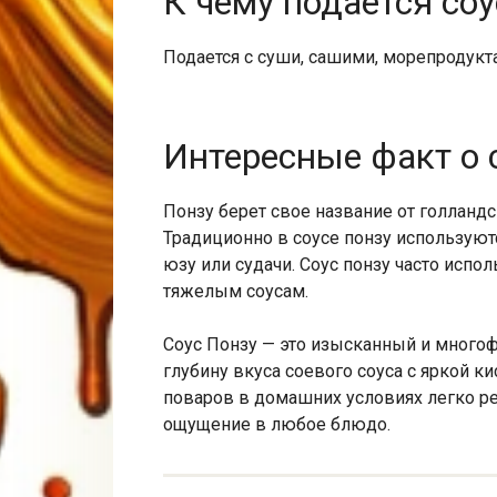
К чему подается соу
Подается с суши, сашими, морепродукт
Интересные факт о 
Понзу берет свое название от голландс
Традиционно в соусе понзу используют
юзу или судачи. Соус понзу часто испол
тяжелым соусам.
Соус Понзу — это изысканный и многоф
глубину вкуса соевого соуса с яркой к
поваров в домашних условиях легко р
ощущение в любое блюдо.