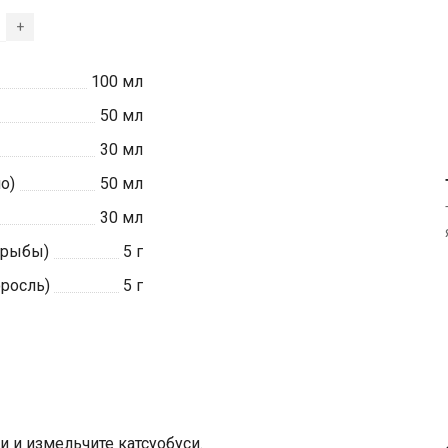
+
100
мл
50
мл
30
мл
о)
50
мл
30
мл
 рыбы)
5
г
росль)
5
г
 и измельчите катсуобуси.