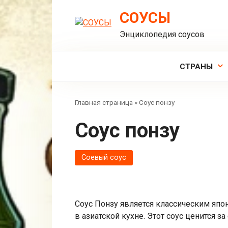
Перейти
СОУСЫ
к
контенту
Энциклопедия соусов
СТРАНЫ
Главная страница
»
Соус понзу
Соус понзу
Соевый соус
Соус Понзу является классическим япо
в азиатской кухне. Этот соус ценится 