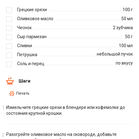
Грецкие орехи
100
г
Оливковое масло
50
мл
Чеснок
2
зубчика
Сыр пармезан
50
г
Сливки
100
мл
небольшой пучок
Петрушка
по вкусу
Соль и перец
Шаги
Печать
Измельчите грецкие орехи в блендере или кофемолке до
состояния крупной крошки.
Разогрейте оливковое масло на сковороде, добавьте