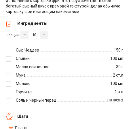
дополнение к картошке фри. Этот соус сочетает в себе
богатый сырный вкус с кремовой текстурой, делая обычную
картошку фри настоящим лакомством.
Ингредиенты
–
+
Порции:
Сыр Чеддер
150
г
Сливки
100
мл
Масло сливочное
30
г
Мука
2
ст.л
Молоко
100
мл
Горчица
1
ч.л
по вкусу
Соль и черный перец
Шаги
Печать