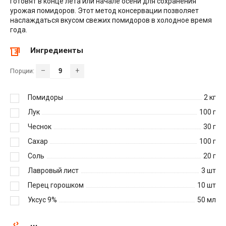
готовят в конце лета или начале осени для сохранения
урожая помидоров. Этот метод консервации позволяет
наслаждаться вкусом свежих помидоров в холодное время
года.
Ингредиенты
–
+
Порции:
Помидоры
2
кг
Лук
100
г
Чеснок
30
г
Сахар
100
г
Соль
20
г
Лавровый лист
3
шт
Перец горошком
10
шт
Уксус 9%
50
мл