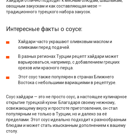
Хайдари отлично подходит к мясным блюдам, шашлыкам,
овощным закускам и как составляющая мезе —
традиционного турецкого набора закусок.
Интересные факты о соусе:
Хайдари часто украшают оливковым маслом и
оливками перед подачей.
В разных регионах Турции рецепт хайдари может
варьироваться, например, с добавлением грецких
орехов или красного перца.
Этот соус также популярен в странах Ближнего
Востока с небольшими вариациями в рецептуре.
Соус хайдари — это не просто соус, а настоящее кулинарное
открытие турецкой кухни. Благодаря своему нежному,
освежающему вкусу и простоте приготовления, он стал
популярным не только в Турции, но и далеко за её
пределами. Этот соус идеально подходит к разнообразным
блюдам и может стать изысканным дополнением к вашему
столу.