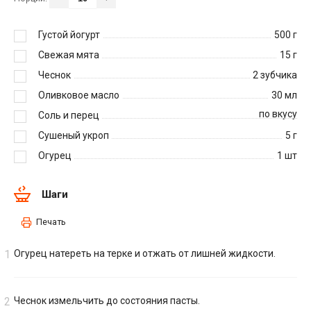
Густой йогурт
500
г
Свежая мята
15
г
Чеснок
2
зубчика
Оливковое масло
30
мл
по вкусу
Соль и перец
Сушеный укроп
5
г
Огурец
1
шт
Шаги
Печать
Огурец натереть на терке и отжать от лишней жидкости.
Чеснок измельчить до состояния пасты.