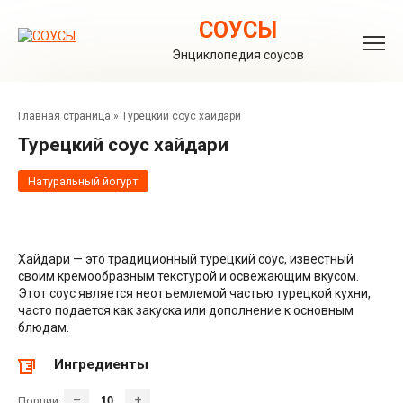
Перейти
к
СОУСЫ
контенту
Энциклопедия соусов
Главная страница
»
Турецкий соус хайдари
Турецкий соус хайдари
Натуральный йогурт
Хайдари — это традиционный турецкий соус, известный
своим кремообразным текстурой и освежающим вкусом.
Этот соус является неотъемлемой частью турецкой кухни,
часто подается как закуска или дополнение к основным
блюдам.
Ингредиенты
–
+
Порции: