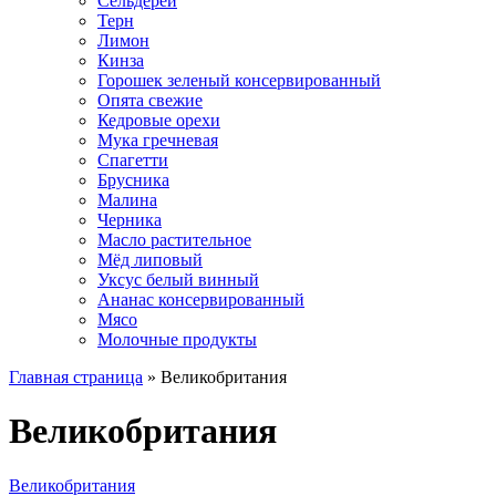
Сельдерей
Терн
Лимон
Кинза
Горошек зеленый консервированный
Опята свежие
Кедровые орехи
Мука гречневая
Спагетти
Брусника
Малина
Черника
Масло растительное
Мёд липовый
Уксус белый винный
Ананас консервированный
Мясо
Молочные продукты
Главная страница
»
Великобритания
Великобритания
Великобритания