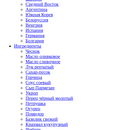
Средний Восток
Аргентина
Южная Корея
Белоруссия
Венгрия
Испания
Германия
Болгария
Ингредиенты
Чеснок
Масло оливковое
Масло сливочное
Лук репчатый
Сахар-песок
Горчица
Соус соевый
Сыр Пармезан
Укроп
Перец чёрный молотый
Петрушка
Огурец
Помидор
Базилик свежий
Крахмал кукурузный
Имбирь