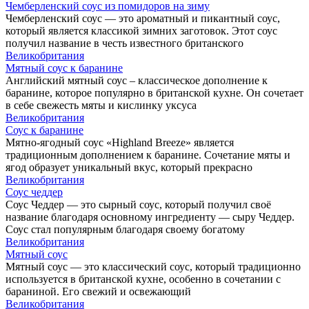
Чемберленский соус из помидоров на зиму
Чемберленский соус — это ароматный и пикантный соус,
который является классикой зимних заготовок. Этот соус
получил название в честь известного британского
Великобритания
Мятный соус к баранине
Английский мятный соус – классическое дополнение к
баранине, которое популярно в британской кухне. Он сочетает
в себе свежесть мяты и кислинку уксуса
Великобритания
Соус к баранине
Мятно-ягодный соус «Highland Breeze» является
традиционным дополнением к баранине. Сочетание мяты и
ягод образует уникальный вкус, который прекрасно
Великобритания
Соус чеддер
Соус Чеддер — это сырный соус, который получил своё
название благодаря основному ингредиенту — сыру Чеддер.
Соус стал популярным благодаря своему богатому
Великобритания
Мятный соус
Мятный соус — это классический соус, который традиционно
используется в британской кухне, особенно в сочетании с
бараниной. Его свежий и освежающий
Великобритания