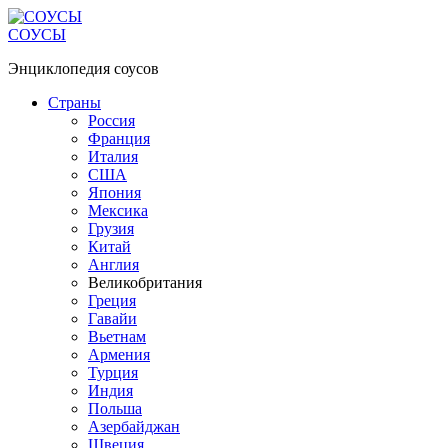
Перейти
к
СОУСЫ
контенту
Энциклопедия соусов
Страны
Россия
Франция
Италия
США
Япония
Мексика
Грузия
Китай
Англия
Великобритания
Греция
Гавайи
Вьетнам
Армения
Турция
Индия
Польша
Азербайджан
Швеция