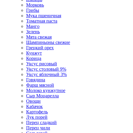
Морковь
Грибы
Мука пшеничная
Томатная паста
Манго
Зелень
Мята свежая
Шампиньоны свежие
Грецкий орех
Кунжут
Корица
Уксус рисовый
Уксус столовый 9%
Уксус яблочный 3%
Говядина
Фарш мясной
Молоко кунжутное
Сыр Моцарелла
Овощи
Кабачок
Картофель
Лук порей
Перец сладкий
Перец чили