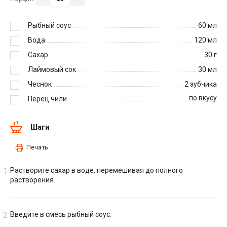
Рыбный соус
60
мл
Вода
120
мл
Сахар
30
г
Лаймовый сок
30
мл
Чеснок
2
зубчика
по вкусу
Перец чили
Шаги
Печать
Растворите сахар в воде, перемешивая до полного
растворения.
Введите в смесь рыбный соус.