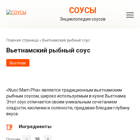
Перейти
к
СОУСЫ
контенту
Энциклопедия соусов
Главная страница
»
Вьетнамский рыбный соус
Вьетнамский рыбный соус
Вьетнам
«Nuoc Mam Pha» является традиционным вьетнамским
рыбным соусом, широко используемым в кухне Вьетнама.
Этот соус отличается своим уникальным сочетанием
сладости, кислинки и солености, придавая блюдам глубину
вкуса.
Ингредиенты
–
+
Порции: