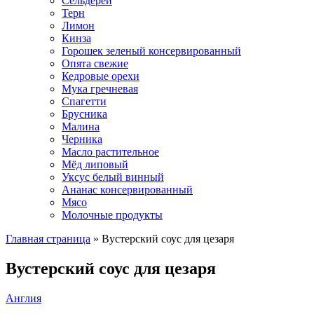
Сельдерей
Терн
Лимон
Кинза
Горошек зеленый консервированный
Опята свежие
Кедровые орехи
Мука гречневая
Спагетти
Брусника
Малина
Черника
Масло растительное
Мёд липовый
Уксус белый винный
Ананас консервированный
Мясо
Молочные продукты
Главная страница
»
Вустерский соус для цезаря
Вустерский соус для цезаря
Англия