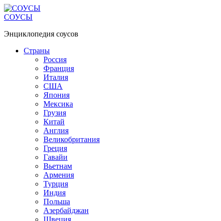
Перейти
к
СОУСЫ
контенту
Энциклопедия соусов
Страны
Россия
Франция
Италия
США
Япония
Мексика
Грузия
Китай
Англия
Великобритания
Греция
Гавайи
Вьетнам
Армения
Турция
Индия
Польша
Азербайджан
Швеция