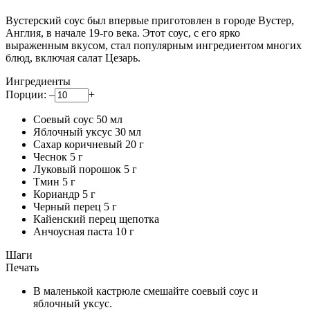
Вустерский соус был впервые приготовлен в городе Вустер,
Англия, в начале 19-го века. Этот соус, с его ярко
выраженным вкусом, стал популярным ингредиентом многих
блюд, включая салат Цезарь.
Ингредиенты
Порции:
–
+
Соевый соус
50
мл
Яблочный уксус
30
мл
Сахар коричневый
20
г
Чеснок
5
г
Луковый порошок
5
г
Тмин
5
г
Кориандр
5
г
Черный перец
5
г
Кайенский перец
щепотка
Анчоусная паста
10
г
Шаги
Печать
В маленькой кастрюле смешайте соевый соус и
яблочный уксус.