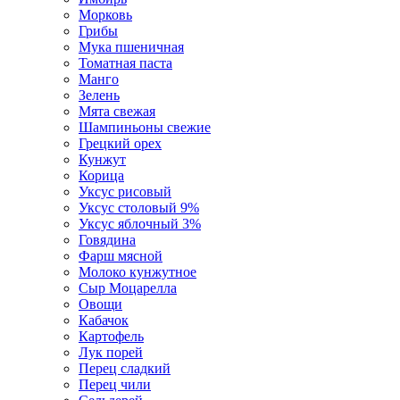
Морковь
Грибы
Мука пшеничная
Томатная паста
Манго
Зелень
Мята свежая
Шампиньоны свежие
Грецкий орех
Кунжут
Корица
Уксус рисовый
Уксус столовый 9%
Уксус яблочный 3%
Говядина
Фарш мясной
Молоко кунжутное
Сыр Моцарелла
Овощи
Кабачок
Картофель
Лук порей
Перец сладкий
Перец чили