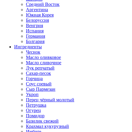
Средний Восток
Аргентина
Южная Корея
Белоруссия
Венгрия
Испания
Германия
Болгария
Ингредиенты
Чеснок
Масло оливковое
Масло сливочное
Лук репчатый
Сахар-песок
Горчица
Соус соевый
Сыр Пармезан
Укроп
Перец чёрный молотый
Петрушка
Огурец
Помидор
Базилик свежий
Крахмал кукурузный
Имбирь