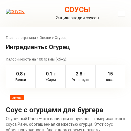
Перейти
к
СОУСЫ
контенту
Энциклопедия соусов
Главная страница
»
Овощи
»
Огурец
Ингредиенты:
Огурец
Калорийность на 100 грамм (кбжу):
0.8
г
0.1
г
2.8
г
15
Белки
Жиры
Углеводы
ккал
Огурцы
Соус с огурцами для бургера
Огуречный Ранч — это вариация популярного американского
соуса Ранч, обогащенная свежестью огурца. Этот соус
обрел популярность благодаря своему нежному