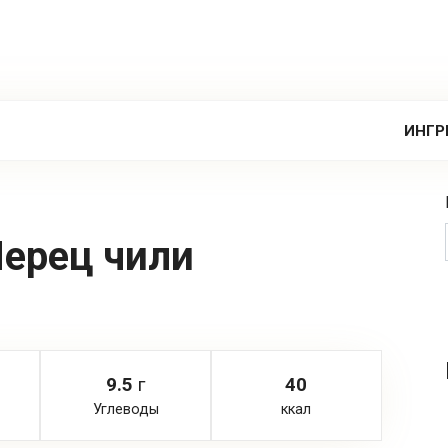
ИНГР
ерец чили
9.5
г
40
Углеводы
ккал