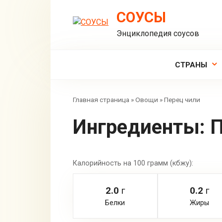
Перейти
СОУСЫ
к
контенту
Энциклопедия соусов
СТРАНЫ
Главная страница
»
Овощи
»
Перец чили
Ингредиенты:
П
Калорийность на 100 грамм (кбжу):
2.0
г
0.2
г
Белки
Жиры