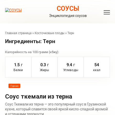
Перейти
к
СОУСЫ
контенту
Энциклопедия соусов
Главная страница
»
Косточковые плоды
»
Терн
Ингредиенты:
Терн
Калорийность на 100 грамм (кбжу):
1.5
г
0.3
г
9.4
г
54
Белки
Жиры
Углеводы
ккал
Грузия
Соус ткемали из терна
Соус Ткемали из терна — это популярный соус в Грузинской
кухне, который славится своей яркой кисло-сладкой аромой
и оттенками терпкости.