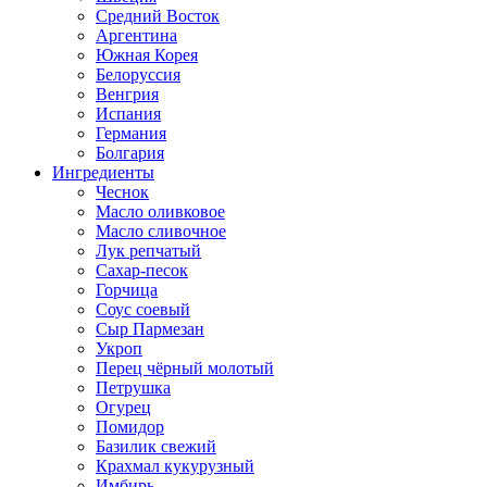
Средний Восток
Аргентина
Южная Корея
Белоруссия
Венгрия
Испания
Германия
Болгария
Ингредиенты
Чеснок
Масло оливковое
Масло сливочное
Лук репчатый
Сахар-песок
Горчица
Соус соевый
Сыр Пармезан
Укроп
Перец чёрный молотый
Петрушка
Огурец
Помидор
Базилик свежий
Крахмал кукурузный
Имбирь