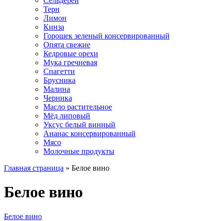
Сельдерей
Терн
Лимон
Кинза
Горошек зеленый консервированный
Опята свежие
Кедровые орехи
Мука гречневая
Спагетти
Брусника
Малина
Черника
Масло растительное
Мёд липовый
Уксус белый винный
Ананас консервированный
Мясо
Молочные продукты
Главная страница
»
Белое вино
Белое вино
Белое вино