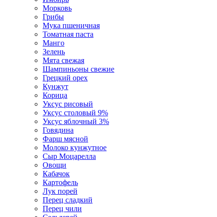
Морковь
Грибы
Мука пшеничная
Томатная паста
Манго
Зелень
Мята свежая
Шампиньоны свежие
Грецкий орех
Кунжут
Корица
Уксус рисовый
Уксус столовый 9%
Уксус яблочный 3%
Говядина
Фарш мясной
Молоко кунжутное
Сыр Моцарелла
Овощи
Кабачок
Картофель
Лук порей
Перец сладкий
Перец чили