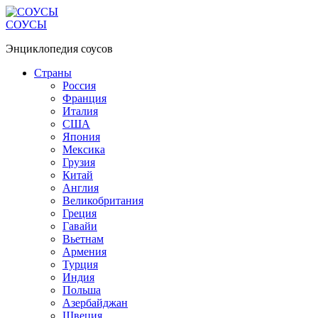
Перейти
к
СОУСЫ
контенту
Энциклопедия соусов
Страны
Россия
Франция
Италия
США
Япония
Мексика
Грузия
Китай
Англия
Великобритания
Греция
Гавайи
Вьетнам
Армения
Турция
Индия
Польша
Азербайджан
Швеция