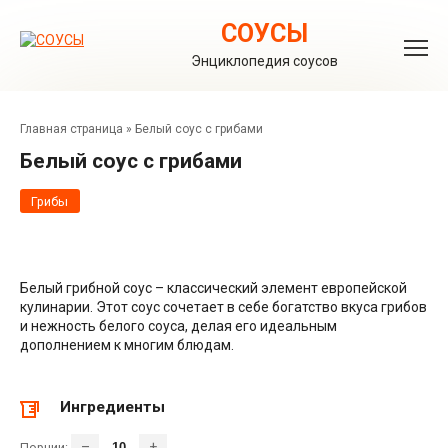
Перейти
к
СОУСЫ
контенту
Энциклопедия соусов
Главная страница
»
Белый соус с грибами
Белый соус с грибами
Грибы
Белый грибной соус – классический элемент европейской
кулинарии. Этот соус сочетает в себе богатство вкуса грибов
и нежность белого соуса, делая его идеальным
дополнением к многим блюдам.
Ингредиенты
–
+
Порции: