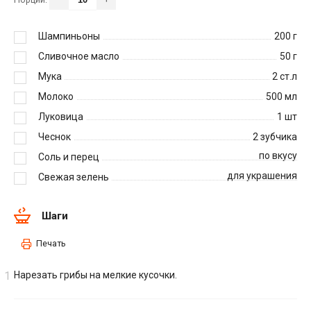
Шампиньоны
200
г
Сливочное масло
50
г
Мука
2
ст.л
Молоко
500
мл
Луковица
1
шт
Чеснок
2
зубчика
по вкусу
Соль и перец
для украшения
Свежая зелень
Шаги
Печать
Нарезать грибы на мелкие кусочки.