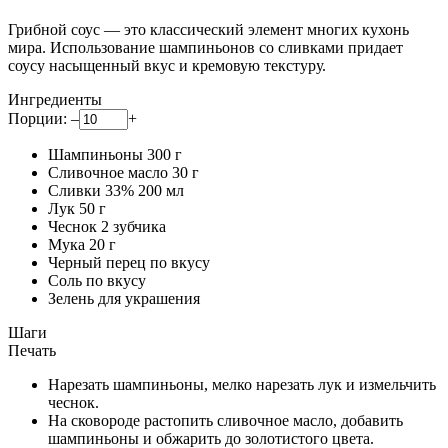
Грибной соус — это классический элемент многих кухонь
мира. Использование шампиньонов со сливками придает
соусу насыщенный вкус и кремовую текстуру.
Ингредиенты
Порции:
–
+
Шампиньоны
300
г
Сливочное масло
30
г
Сливки 33%
200
мл
Лук
50
г
Чеснок
2
зубчика
Мука
20
г
Черный перец
по вкусу
Соль
по вкусу
Зелень
для украшения
Шаги
Печать
Нарезать шампиньоны, мелко нарезать лук и измельчить
чеснок.
На сковороде растопить сливочное масло, добавить
шампиньоны и обжарить до золотистого цвета.