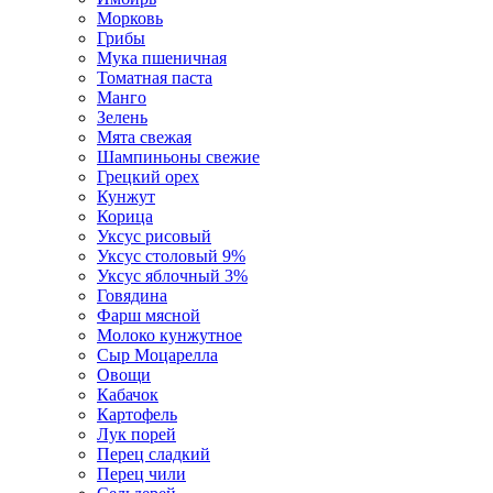
Морковь
Грибы
Мука пшеничная
Томатная паста
Манго
Зелень
Мята свежая
Шампиньоны свежие
Грецкий орех
Кунжут
Корица
Уксус рисовый
Уксус столовый 9%
Уксус яблочный 3%
Говядина
Фарш мясной
Молоко кунжутное
Сыр Моцарелла
Овощи
Кабачок
Картофель
Лук порей
Перец сладкий
Перец чили