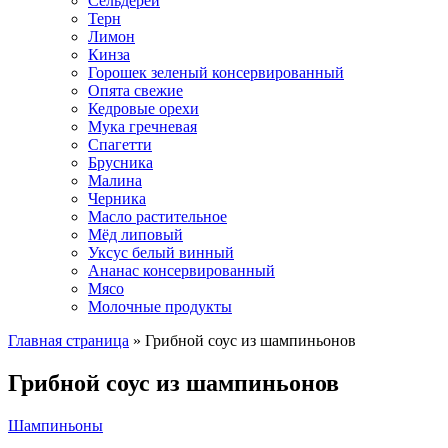
Сельдерей
Терн
Лимон
Кинза
Горошек зеленый консервированный
Опята свежие
Кедровые орехи
Мука гречневая
Спагетти
Брусника
Малина
Черника
Масло растительное
Мёд липовый
Уксус белый винный
Ананас консервированный
Мясо
Молочные продукты
Главная страница
»
Грибной соус из шампиньонов
Грибной соус из шампиньонов
Шампиньоны