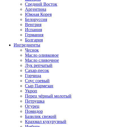
Средний Восток
Аргентина
Южная Корея
Белоруссия
Венгрия
Испания
Германия
Болгария
Ингредиенты
Чеснок
Масло оливковое
Масло сливочное
Лук репчатый
Сахар-песок
Горчица
Соус соевый
Сыр Пармезан
Укроп
Перец чёрный молотый
Петрушка
Огурец
Помидор
Базилик свежий
Крахмал кукурузный
Имбирь