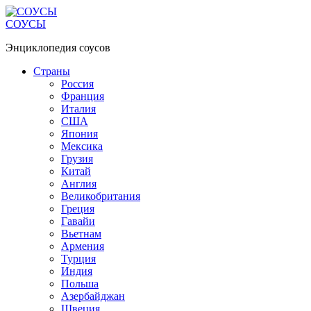
Перейти
к
СОУСЫ
контенту
Энциклопедия соусов
Страны
Россия
Франция
Италия
США
Япония
Мексика
Грузия
Китай
Англия
Великобритания
Греция
Гавайи
Вьетнам
Армения
Турция
Индия
Польша
Азербайджан
Швеция