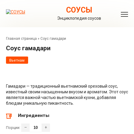
Перейти
к
СОУСЫ
контенту
Энциклопедия соусов
Главная страница
»
Соус гамадари
Соус гамадари
Вьетнам
Гамадари — традиционный вьетнамский ореховый соус,
известный своим насыщенным вкусом и ароматом. Этот соус
является важной частью вьетнамской кухни, добавляя
блюдам уникальную пикантность.
Ингредиенты
–
+
Порции: