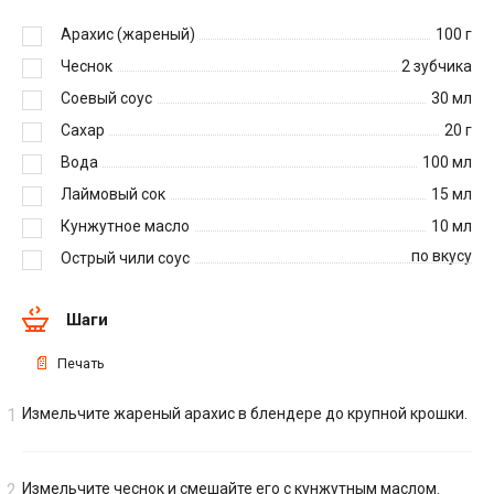
Арахис (жареный)
100
г
Чеснок
2
зубчика
Соевый соус
30
мл
Сахар
20
г
Вода
100
мл
Лаймовый сок
15
мл
Кунжутное масло
10
мл
по вкусу
Острый чили соус
Шаги
Печать
Измельчите жареный арахис в блендере до крупной крошки.
Измельчите чеснок и смешайте его с кунжутным маслом.