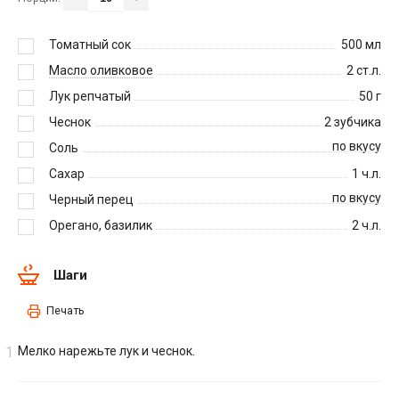
Томатный сок
500
мл
Масло оливковое
2
ст.л.
Лук репчатый
50
г
Чеснок
2
зубчика
по вкусу
Соль
Сахар
1
ч.л.
по вкусу
Черный перец
Орегано, базилик
2
ч.л.
Шаги
Печать
Мелко нарежьте лук и чеснок.