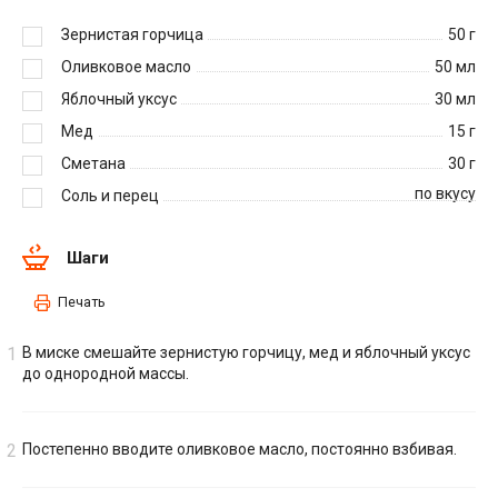
Зернистая горчица
50
г
Оливковое масло
50
мл
Яблочный уксус
30
мл
Мед
15
г
Сметана
30
г
по вкусу
Соль и перец
Шаги
Печать
В миске смешайте зернистую горчицу, мед и яблочный уксус
до однородной массы.
Постепенно вводите оливковое масло, постоянно взбивая.