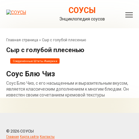
Перейти
к
СОУСЫ
контенту
Энциклопедия соусов
Главная страница
»
Сыр с голубой плесенью
Сыр с голубой плесенью
Соединённые Штаты Америки
Соус Блю Чиз
Соус Блю Чиз, с его насыщенным и выразительным вкусом,
является классическим дополнением к многим блюдам. Он
известен своим сочетанием кремовой текстуры
© 2026 СОУСЫ
Главная
Карта сайта
Контакты