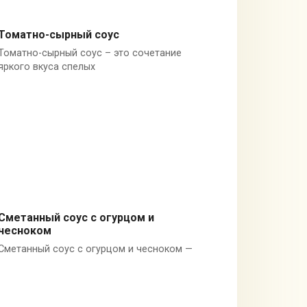
Томатно-сырный соус
Томатно-сырный соус – это сочетание
Италия
яркого вкуса спелых
Сметанный соус с огурцом и
чесноком
Огурцы
Сметанный соус с огурцом и чесноком —