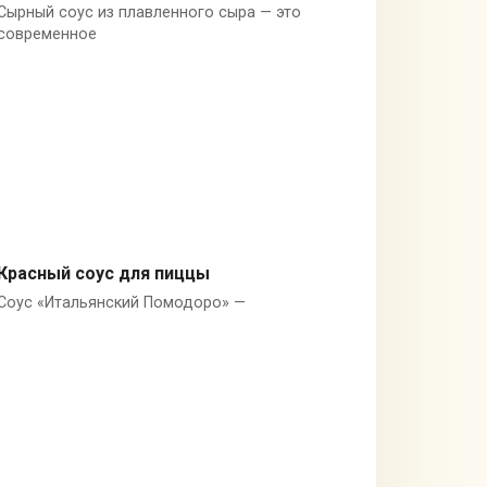
Сырный соус из плавленного сыра — это
Плавленный сыр
современное
Красный соус для пиццы
Соус «Итальянский Помодоро» —
Италия