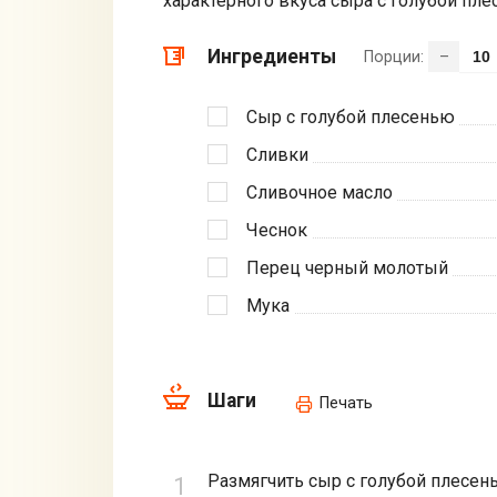
характерного вкуса сыра с голубой пле
Ингредиенты
Порции:
–
Сыр с голубой плесенью
Сливки
Сливочное масло
Чеснок
Перец черный молотый
Мука
Шаги
Печать
Размягчить сыр с голубой плесен