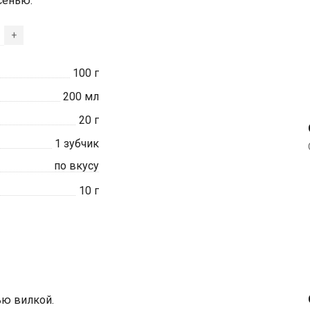
сенью.
+
100
г
200
мл
20
г
1
зубчик
по вкусу
10
г
ью вилкой.