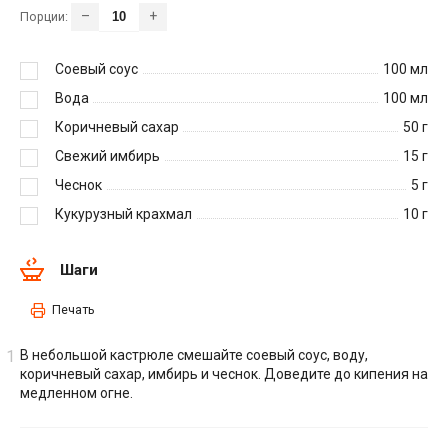
–
+
Порции:
Соевый соус
100
мл
Вода
100
мл
Коричневый сахар
50
г
Свежий имбирь
15
г
Чеснок
5
г
Кукурузный крахмал
10
г
Шаги
Печать
В небольшой кастрюле смешайте соевый соус, воду,
коричневый сахар, имбирь и чеснок. Доведите до кипения на
медленном огне.