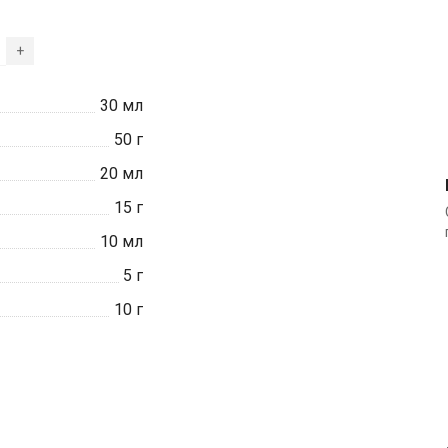
+
30
мл
50
г
20
мл
15
г
10
мл
5
г
10
г