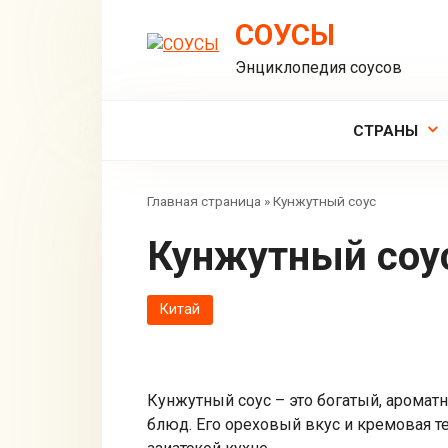
Перейти
СОУСЫ
к
контенту
Энциклопедия соусов
СТРАНЫ
Главная страница
»
Кунжутный соус
Кунжутный соу
Китай
Кунжутный соус – это богатый, аромат
блюд. Его ореховый вкус и кремовая 