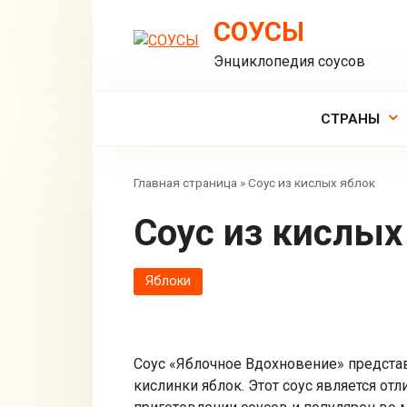
Перейти
СОУСЫ
к
контенту
Энциклопедия соусов
СТРАНЫ
Главная страница
»
Соус из кислых яблок
Соус из кислы
Яблоки
Соус «Яблочное Вдохновение» представ
кислинки яблок. Этот соус является о