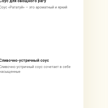
Соус для овощного рагу
Соус «Рататуй» — это ароматный и яркий
Помидоры
Сливочно-устричный соус
Сливочно-устричный соус сочетает в себе
Сливки
насыщенные