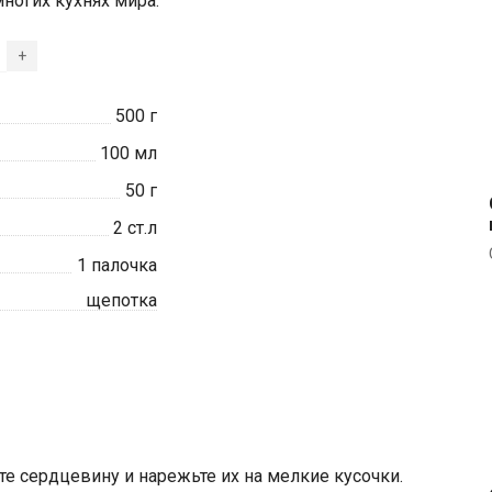
ногих кухнях мира.
+
500
г
100
мл
50
г
2
ст.л
1
палочка
щепотка
те сердцевину и нарежьте их на мелкие кусочки.