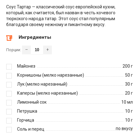
Соус Тартар — классический соус европейской кухни,
который, как считается, был назван в честь кочевого
тюркского народа татар. Этот соус стал популярным
благодаря своему нежному и пикантному вкусу.
Ингредиенты
–
+
Порции:
Майонез
200
г
Корнишоны (мелко нарезанные)
50
г
Лук (мелко нарезанный)
30
г
Каперсы (мелко нарезанные)
20
г
Лимонный сок
10
мл
Петрушка
10
г
Горчица
10
г
по вкусу
Соль и перец