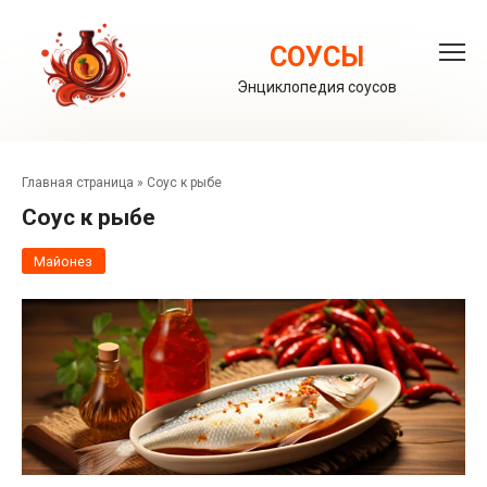
Перейти
к
контенту
СОУСЫ
Энциклопедия соусов
Главная страница
»
Соус к рыбе
Соус к рыбе
Майонез