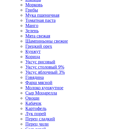
Морковь
Грибы
Мука пшеничная
Томатная паста
Манго
Зелень
Мята свежая
Шампиньоны свежие
Грецкий орех
Кунжут
Корица
Уксус рисовый
Уксус столовый 9%
Уксус яблочный 3%
Говядина
Фарш мясной
Молоко кунжутное
Сыр Моцарелла
Овощи
Кабачок
Картофель
Лук порей
Перец сладкий
Перец чили