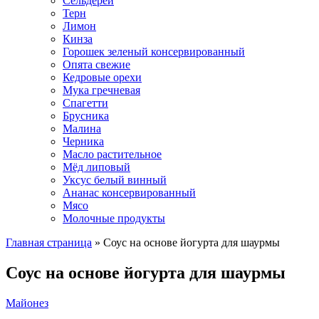
Сельдерей
Терн
Лимон
Кинза
Горошек зеленый консервированный
Опята свежие
Кедровые орехи
Мука гречневая
Спагетти
Брусника
Малина
Черника
Масло растительное
Мёд липовый
Уксус белый винный
Ананас консервированный
Мясо
Молочные продукты
Главная страница
»
Соус на основе йогурта для шаурмы
Соус на основе йогурта для шаурмы
Майонез