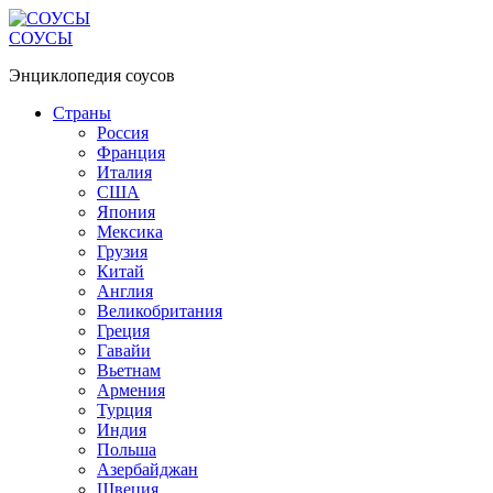
Перейти
к
СОУСЫ
контенту
Энциклопедия соусов
Страны
Россия
Франция
Италия
США
Япония
Мексика
Грузия
Китай
Англия
Великобритания
Греция
Гавайи
Вьетнам
Армения
Турция
Индия
Польша
Азербайджан
Швеция