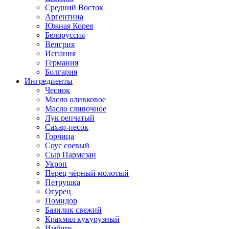
Средний Восток
Аргентина
Южная Корея
Белоруссия
Венгрия
Испания
Германия
Болгария
Ингредиенты
Чеснок
Масло оливковое
Масло сливочное
Лук репчатый
Сахар-песок
Горчица
Соус соевый
Сыр Пармезан
Укроп
Перец чёрный молотый
Петрушка
Огурец
Помидор
Базилик свежий
Крахмал кукурузный
Имбирь