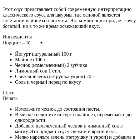
Этот соус представляет собой современную интерпретацию
классического соуса для шаурмы, где основой является
сочетание майонеза и йогурта. Эта комбинация придает соусу
богатый, но в то же время освежающий вкус.
Ингредиенты
Порции:
–
+
Йогурт натуральный
100
г
Майонез
100
г
Чеснок (измельченный)
2
зубчика
Лимонный сок
1
ст.л.
Свежая зелень (петрушка,укроп)
20
г
Соль и черный перец
по вкусу
Шаги
Печать
Измельчите чеснок до состояния пасты.
В миске соедините йогурт и майонез, перемешайте до
однородности.
Добавьте измельченный чеснок и лимонный сок в
миску. Это придаст соусу свежий и яркий вкус.
Мелко нарежьте зелень (петрушку и укроп) и добавьте в