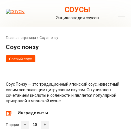
Перейти
к
СОУСЫ
контенту
Энциклопедия соусов
Главная страница
»
Соус понзу
Соус понзу
Соевый соус
Соус Понзу — это традиционный японский соус, известный
своим освежающим цитрусовым вкусом. Он уникален
сочетанием кислоты и солености и является популярной
приправой в японской кухне.
Ингредиенты
–
+
Порции: