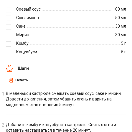
Соевый соус
100
мл
Сок лимона
50
мл
Саке
30
мл
Мирин
30
мл
Комбу
5
г
Кацуобуси
5
г
Шаги
Печать
В маленькой кастрюле смешать соевый соус, саке и мирин.
Довести до кипения, затем убавить огонь и варить на
медленном огне в течение 5 минут.
Добавить комбу и кацуобуси в кастрюлю. Снять с огня и
оставить настаиваться в течение 20 минут.