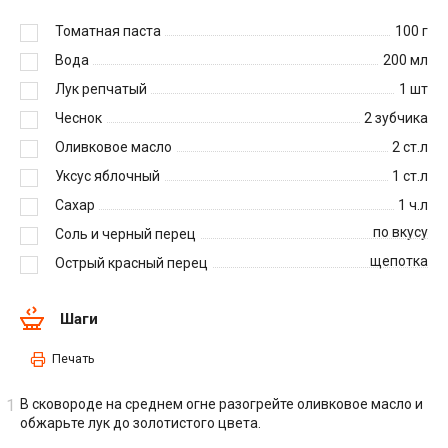
Томатная паста
100
г
Вода
200
мл
Лук репчатый
1
шт
Чеснок
2
зубчика
Оливковое масло
2
ст.л
Уксус яблочный
1
ст.л
Сахар
1
ч.л
по вкусу
Соль и черный перец
щепотка
Острый красный перец
Шаги
Печать
В сковороде на среднем огне разогрейте оливковое масло и
обжарьте лук до золотистого цвета.