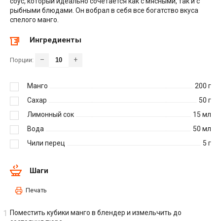
соус, который идеально сочетается как с мясными, так и с
рыбными блюдами. Он вобрал в себя все богатство вкуса
спелого манго.
Ингредиенты
–
+
Порции:
Манго
200
г
Сахар
50
г
Лимонный сок
15
мл
Вода
50
мл
Чили перец
5
г
Шаги
Печать
Поместить кубики манго в блендер и измельчить до