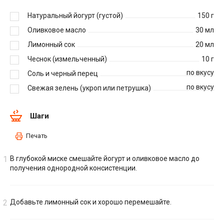
Натуральный йогурт (густой)
150
г
Оливковое масло
30
мл
Лимонный сок
20
мл
Чеснок (измельченный)
10
г
по вкусу
Соль и черный перец
по вкусу
Свежая зелень (укроп или петрушка)
Шаги
Печать
В глубокой миске смешайте йогурт и оливковое масло до
получения однородной консистенции.
Добавьте лимонный сок и хорошо перемешайте.